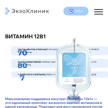
МАХ
ВИТАМИН 12В1
70% ПАЦИЕНТОВ ОТМЕЧАЮТ
УЛУЧШЕНИЕ САМОЧУВСТВИЯ УЖЕ ПОСЛЕ ПЕРВОЙ
КАПЕЛЬНИЦЫ
НА 80% ЭФФЕКТИВНЕЕ
ПРИЕМА ТАБЛЕТОК ЗА СЧЕТ ВЫСОКОЙ УСВОЯЕМОСТИ
ПРЕПАРАТОВ
7 ДНЕЙ КУРСА КАПЕЛЬНИЦ
РАВЕН 3 МЕСЯЦАМ ПРИЕМА ВИТАМИНОВ И БАДОВ
Максимальная поддержка изнутри! «Витамин 12в1» —
это идеальный комплекс жизненно важных витаминов в
одной капельнице. Подходит для восстановления после