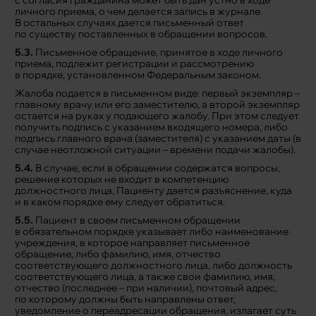
с согласия гражданина может быть дан устно в ходе
личного приема, о чем делается запись в журнале.
В остальных случаях дается письменный ответ
по существу поставленных в обращении вопросов.
5.3.
Письменное обращение, принятое в ходе личного
приема, подлежит регистрации и рассмотрению
в порядке, установленном Федеральным законом.
Жалоба подается в письменном виде: первый экземпляр –
главному врачу или его заместителю, а второй экземпляр
остается на руках у подающего жалобу. При этом следует
получить подпись с указанием входящего номера, либо
подпись главного врача (заместителя) с указанием даты (в
случае неотложной ситуации – времени подачи жалобы).
5.4.
В случае, если в обращении содержатся вопросы,
решение которых не входит в компетенцию
должностного лица, Пациенту дается разъяснение, куда
и в каком порядке ему следует обратиться.
5.5.
Пациент в своем письменном обращении
в обязательном порядке указывает либо наименование
учреждения, в которое направляет письменное
обращение, либо фамилию, имя, отчество
соответствующего должностного лица, либо должность
соответствующего лица, а также свои фамилию, имя,
отчество (последнее – при наличии), почтовый адрес,
по которому должны быть направлены ответ,
уведомление о переадресации обращения, излагает суть