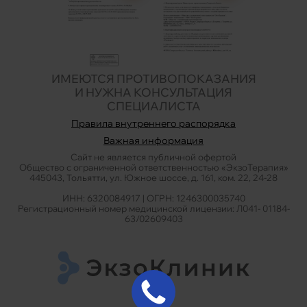
ИМЕЮТСЯ ПРОТИВОПОКАЗАНИЯ
И НУЖНА КОНСУЛЬТАЦИЯ
СПЕЦИАЛИСТА
Правила внутреннего распорядка
Важная информация
Сайт не является публичной офертой
Общество с ограниченной ответственностью «ЭкзоТерапия»
445043, Тольятти, ул. Южное шоссе, д. 161, ком. 22, 24-28
ИНН: 6320084917 | ОГРН: 1246300035740
Регистрационный номер медицинской лицензии: Л041- 01184-
63/02609403