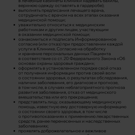
в лечебные кабинеты клиники надевать бахилы,
верхнюю одежду оставлять в гардеробе);
выполнять предписания лечащего врача,
сотрудничать с врачом на всех этапах оказания
медицинской помощи;
уважительно относиться к медицинским
работникам и другим лицам, участвующим
в оказании медицинской помощи;
ознакомиться и подписать Информированное
согласие (или отказ) при предоставлении каждой
услуги в Клинике, Согласие на обработку
и хранение персональных данных Пациента
в соответствие со ст. 20 Федерального Закона «Об
основах охраны здоровья граждан»;
оформлять в установленном порядке свой отказ
от получения информации против своей воли
о состоянии здоровья, о результатах обследования,
наличии заболевания, его диагнозе и прогнозе,
в том числе, в случаях неблагоприятного прогноза
развития заболевания, отказ от медицинского
вмешательства или его прекращение;
представлять лицу, оказывающему медицинскую
помощь, известную ему достоверную информацию
о состоянии своего здоровья, в том числе
о противопоказаниях к применению лекарственных
средств, ранее перенесенных и наследственных
заболеваниях;
проявлять доброжелательное и вежливое