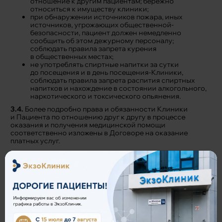
отношение к другим пациентам; бережно
относиться к имуществу клиники;
при обнаружении источников пожара, иных
источников, угрожающих общественной-
безопасности, пациент должен немедленно
сообщить об этом дежурному персоналу;
соблюдать правила запрета курения
в общественных местах;
не употреблять спиртные напитки за сутки
до посещения и в день посещения-Клиники,
соблюдать правила запрета распития спиртных
напитков и нахождение в состоянии алкогольного,
наркотического и токсического опьянения.
3.4.
Более подробно права и обязанности Клиники
и Пациента по отношению друг к другу в процессе
оказания и получения медицинской помощи
соответственно изложены в Договоре на оказание
платных услуг.
3.5.
Лечащий врач может отказаться
по согласованию с соответствующим должностным
лицом от наблюдения и лечения пациента, если это
не угрожает жизни пациента и здоровью
окружающих, в случаях несоблюдения пациентом
предписаний или правил внутреннего распорядка
клиники:
грубое или неуважительное отношение
к персоналу и другим пациентам клиники;