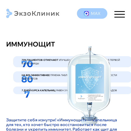
МАХ
ИММУНОЩИТ
70% ПАЦИЕНТОВ ОТМЕЧАЮТ
УЛУЧШЕНИЕ САМОЧУВСТВИЯ УЖЕ ПОСЛЕ ПЕРВОЙ
КАПЕЛЬНИЦЫ
НА 80% ЭФФЕКТИВНЕЕ
ПРИЕМА ТАБЛЕТОК ЗА СЧЕТ ВЫСОКОЙ УСВОЯЕМОСТИ
ПРЕПАРАТОВ
7 ДНЕЙ КУРСА КАПЕЛЬНИЦ
РАВЕН 3 МЕСЯЦАМ ПРИЕМА ВИТАМИНОВ И БАДОВ
Защитите себя изнутри! «Иммунощит» — капельница
для тех, кто хочет быстро восстановиться после
болезни и укрепить иммунитет. Работает как щит для