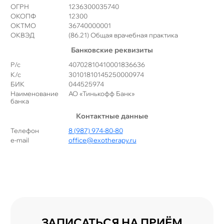
ОГРН
1236300035740
ОКОПФ
12300
ОКТМО
36740000001
ОКВЭД
(86.21) Общая врачебная практика
Банковские реквизиты
Р/с
40702810410001836636
К/с
30101810145250000974
БИК
044525974
Наименование
АО «Тинькофф Банк»
банка
Контактные данные
Телефон
8 (987) 974-80-80
e-mail
office@exotherapy.ru
ЗАПИСАТЬСЯ НА ПРИЁМ