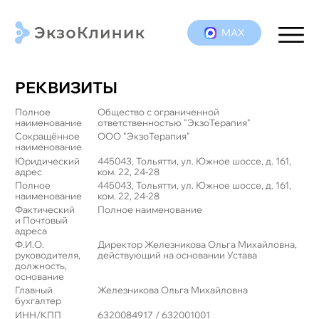
МАХ
РЕКВИЗИТЫ
Полное
Общество с ограниченной
наименование
ответственностью "ЭкзоТерапия"
Сокращённое
ООО "ЭкзоТерапия"
наименование
Юридический
445043, Тольятти, ул. Южное шоссе, д. 161,
адрес
ком. 22, 24-28
Полное
445043, Тольятти, ул. Южное шоссе, д. 161,
наименование
ком. 22, 24-28
Фактический
Полное наименование
и Почтовый
адреса
Ф.И.О.
Директор Железникова Ольга Михайловна,
руководителя,
действующий на основании Устава
должность,
основание
Главный
Железникова Ольга Михайловна
бухгалтер
ИНН/КПП
6320084917 / 632001001