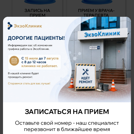
ЗАПИСЬ НА
ПРИЕМ У ВРАЧА-
ПРИЕМ
ТЕРАПЕВТА
ЗАПИШЕМ НА
РАЗРАБОТКА ПЛАНА
УДОБНОЕ
ЛЕЧЕНИЯ
ДЛЯ ВАС ВРЕМЯ
АНАЛИЗЫ И
ПРОЦЕДУРА В ДЕНЬ
ОБСЛЕДОВАНИЯ
ПРИЕМА
ТОЛЬКО ПРИ
ПРИ ОТСУТСТВИИ
НЕОБХОДИМОСТИ
ПРОТИВОПОКАЗАНИЙ
ЗАПИСАТЬСЯ НА ПРИЕМ
Оставьте свой номер - наш специалист
перезвонит в ближайшее время