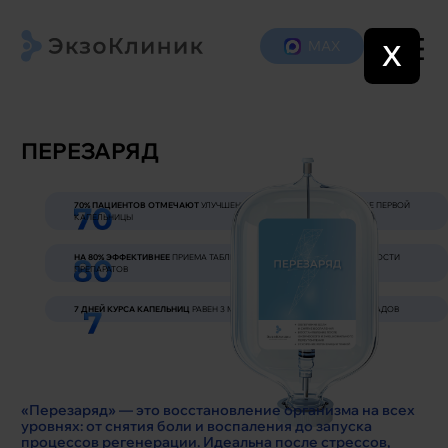
МАХ
X
ПЕРЕЗАРЯД
70% ПАЦИЕНТОВ ОТМЕЧАЮТ
УЛУЧШЕНИЕ САМОЧУВСТВИЯ УЖЕ ПОСЛЕ ПЕРВОЙ
КАПЕЛЬНИЦЫ
НА 80% ЭФФЕКТИВНЕЕ
ПРИЕМА ТАБЛЕТОК ЗА СЧЕТ ВЫСОКОЙ УСВОЯЕМОСТИ
ПРЕПАРАТОВ
7 ДНЕЙ КУРСА КАПЕЛЬНИЦ
РАВЕН 3 МЕСЯЦАМ ПРИЕМА ВИТАМИНОВ И БАДОВ
«Перезаряд» — это восстановление организма на всех
уровнях: от снятия боли и воспаления до запуска
процессов регенерации. Идеальна после стрессов,