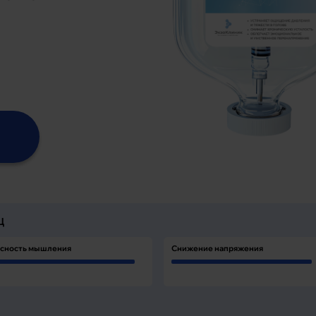
Ц
сность мышления
Снижение напряжения