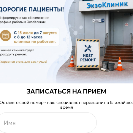
У ВРАЧА-
АНАЛИЗЫ И
ПРОЦЕДУР
ПЕВТА
ОБСЛЕДОВАНИЯ
ПРИ
ТКА ПЛАНА
ТОЛЬКО ПРИ
ПРИ ОТС
ЕНИЯ
НЕОБХОДИМОСТИ
ПРОТИВОП
ЗАПИСАТЬСЯ НА ПРИЕМ
Оставьте свой номер - наш специалист перезвонит в ближайше
время