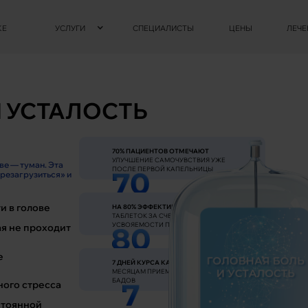
КЕ
УСЛУГИ
СПЕЦИАЛИСТЫ
ЦЕНЫ
ЛЕЧЕ
И УСТАЛОСТЬ
70% ПАЦИЕНТОВ ОТМЕЧАЮТ
УЛУЧШЕНИЕ САМОЧУВСТВИЯ УЖЕ
ве — туман. Эта
ПОСЛЕ ПЕРВОЙ КАПЕЛЬНИЦЫ
резагрузиться» и
и в голове
НА 80% ЭФФЕКТИВНЕЕ
ПРИЕМА
ТАБЛЕТОК ЗА СЧЕТ ВЫСОКОЙ
УСВОЯЕМОСТИ ПРЕПАРАТОВ
ая не проходит
е
7 ДНЕЙ КУРСА КАПЕЛЬНИЦ
РАВЕН 3
МЕСЯЦАМ ПРИЕМА ВИТАМИНОВ И
БАДОВ
ного стресса
стоянной