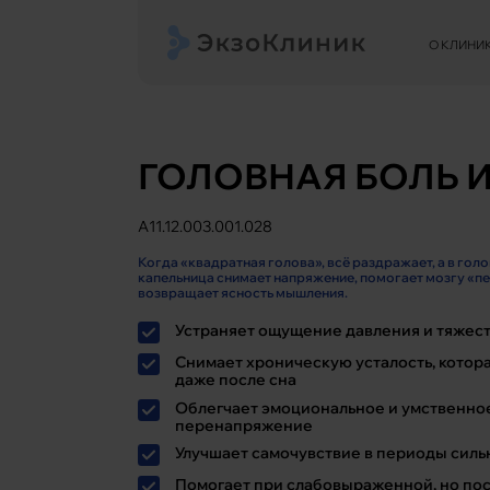
О КЛИНИ
ГОЛОВНАЯ БОЛЬ 
A11.12.003.001.028
Когда «квадратная голова», всё раздражает, а в голо
капельница снимает напряжение, помогает мозгу «пе
возвращает ясность мышления.
Устраняет ощущение давления и тяжест
Снимает хроническую усталость, котор
даже после сна
Облегчает эмоциональное и умственно
перенапряжение
Улучшает самочувствие в периоды силь
Помогает при слабовыраженной, но по