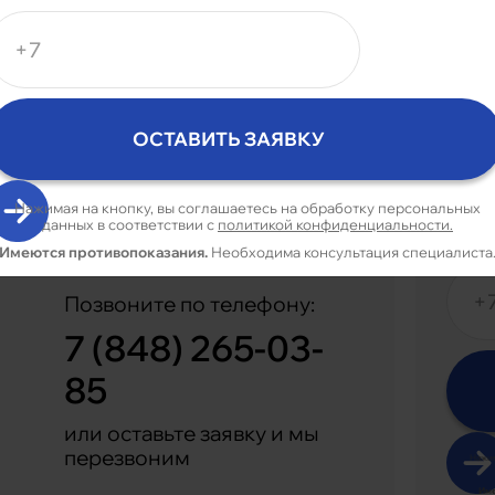
ЗАПИСАТЬСЯ
Нажимая на кнопку, вы соглашаетесь на обработку персональных
данных в соответствии с
политикой конфиденциальности.
НА ПРИЁМ
Имеются противопоказания.
Необходима консультация специалиста
Позвоните по телефону:
7 (848) 265-03-
85
или оставьте заявку и мы
перезвоним
Нажим
Име