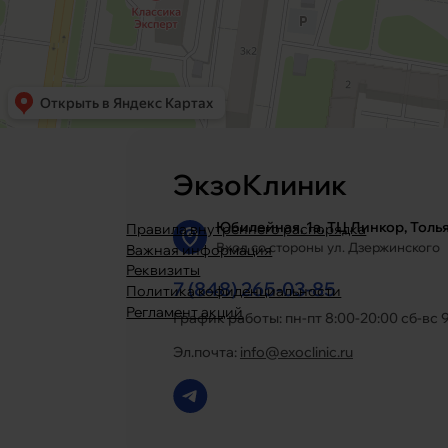
ЭкзоКлиник
Юбилейная, 1а, ТЦ Линкор, Толь
Правила внутреннего распорядка
Вход со стороны ул. Дзержинского
Важная информация
Реквизиты
7 (848) 265-03-85
Политика кофиденциальности
Регламент акций
График работы: пн-пт 8:00-20:00 сб-вс 
Эл.почта:
info@exoclinic.ru