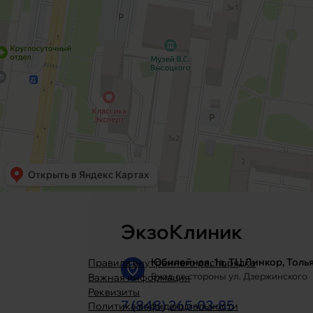
ЭкзоКлиник
Юбилейная, 1а, ТЦ Линкор, Толь
Правила внутреннего распорядка
Вход со стороны ул. Дзержинского
Важная информация
Реквизиты
7 (848) 265-03-85
Политика кофиденциальности