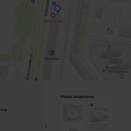
Главная
Наши лицензии:
О клинике
ятти
Услуги
Блог
Специалисты