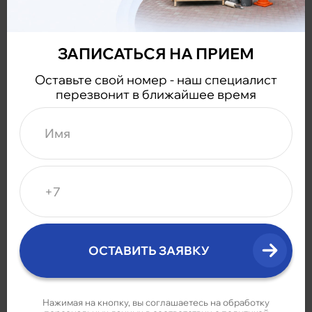
Позвоните по телефону:
7 (848) 265-03-85
или оставьте заявку и мы перезвоним
ЗАПИСАТЬСЯ НА ПРИЕМ
Оставьте свой номер - наш специалист
перезвонит в ближайшее время
Нажимая на кнопку, вы соглашаетесь на обработку
персональных данных в соответствии с
политикой
конфиденциальности.
Имеются противопоказания.
Необходима
Нажимая на кнопку, вы соглашаетесь на обработку
консультация специалиста.